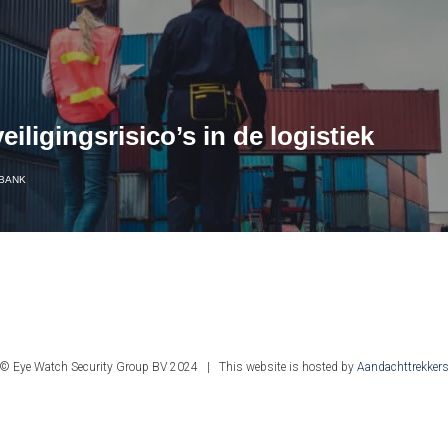
ligingsrisico’s in de logistiek
BANK
© Eye Watch Security Group BV 2024 | This website is hosted by
Aandachttrekker