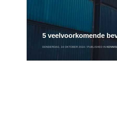
5 veelvoorkomende bevei
DONDERDAG, 24 OKTOBER 2024
/
PUBLISHED IN
KENNIS