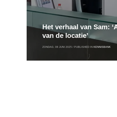
Het verhaal van Sam: ‘A
van de locatie’
ZONDAG, 08 JUNI 2025
/
PUBLISHED IN
KENNISBANK