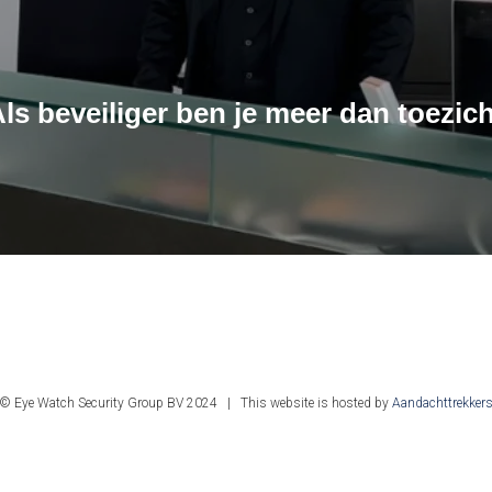
ls beveiliger ben je meer dan toezicht
© Eye Watch Security Group BV 2024 | This website is hosted by
Aandachttrekker