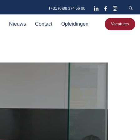
T+31 (0)88 374 56 00
Nieuws
Contact
Opleidingen
Vacatures