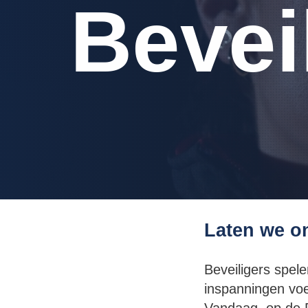
Bevei
Laten we on
Beveiligers spele
inspanningen voe