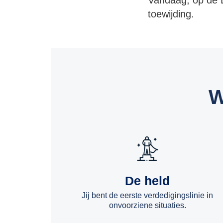
Vandaag, op de
toewijding.
W
De held
Jij bent de eerste verdedigingslinie in
onvoorziene situaties.