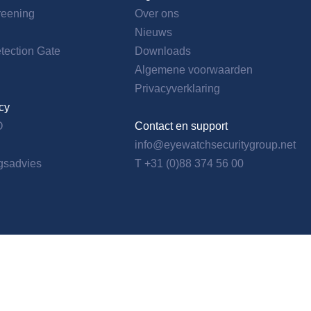
reening
Over ons
Nieuws
ection Gate
Downloads
Algemene voorwaarden
Privacyverklaring
cy
O
Contact en support
info@eyewatchsecuritygroup.net
ngsadvies
T +31 (0)88 374 56 00
s