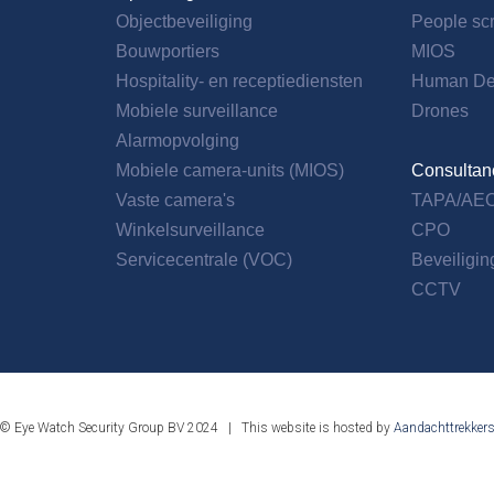
Objectbeveiliging
People sc
Bouwportiers
MIOS
Hospitality- en receptiediensten
Human Det
Mobiele surveillance
Drones
Alarmopvolging
Mobiele camera-units (MIOS)
Consultan
Vaste camera's
TAPA/AE
Winkelsurveillance
CPO
Servicecentrale (VOC)
Beveiligi
CCTV
© Eye Watch Security Group BV 2024 | This website is hosted by
Aandachttrekker