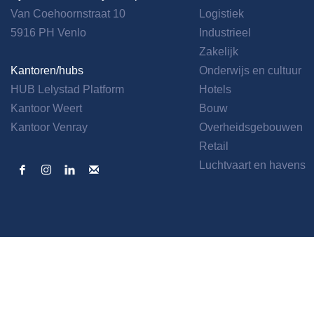
Van Coehoornstraat 10
Logistiek
5916 PH Venlo
Industrieel
Zakelijk
Kantoren/hubs
Onderwijs en cultuur
HUB Lelystad Platform
Hotels
Kantoor Weert
Bouw
Kantoor Venray
Overheidsgebouwen
Retail
Luchtvaart en havens