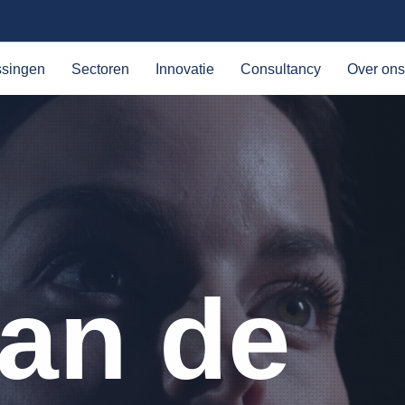
ssingen
Sectoren
Innovatie
Consultancy
Over ons
an de