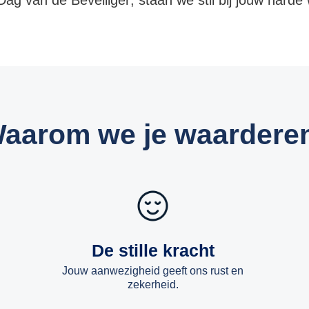
Dag van de Beveiliger
, staan we stil bij jouw harde
aarom we je waardere
De stille kracht
Jouw aanwezigheid geeft ons rust en
zekerheid.