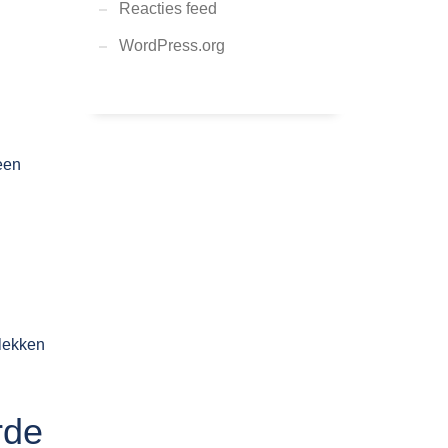
Reacties feed
WordPress.org
een
g
lekken
rde