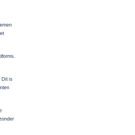
stemen
et
tforms.
Dit is
anten
e
 zonder