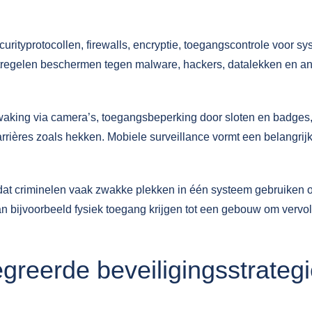
curityprotocollen
, firewalls, encryptie, toegangscontrole voor s
tregelen beschermen tegen malware, hackers, datalekken en a
waking via camera’s, toegangsbeperking door sloten en badges
rrières zoals hekken.
Mobiele surveillance
vormt een belangrij
dat criminelen vaak zwakke plekken in één systeem gebruiken
kan bijvoorbeeld fysiek toegang krijgen tot een gebouw om vervo
greerde beveiligingsstrateg