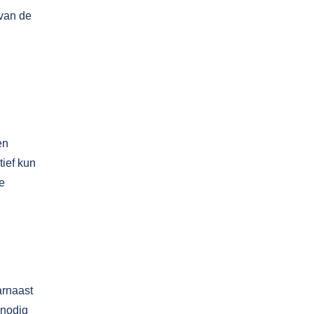
 van de
en
tief kun
e
arnaast
 nodig