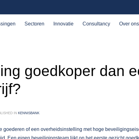
ssingen
Sectoren
Innovatie
Consultancy
Over ons
iging goedkoper dan 
ijf?
LISHED IN
KENNISBANK
lle goederen of een overheidsinstelling met hoge beveiligingseis
ijd. Een eigen beveiligingsteam lijkt op het eerste gezicht goed