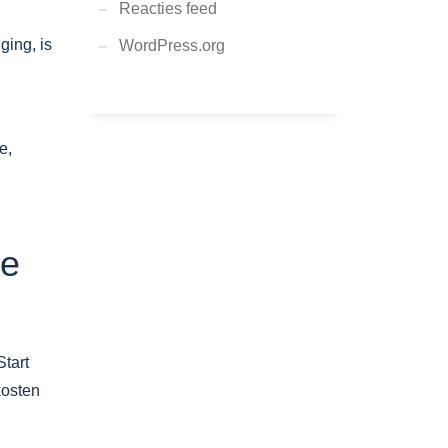
Reacties feed
ging, is
WordPress.org
e,
je
Start
kosten