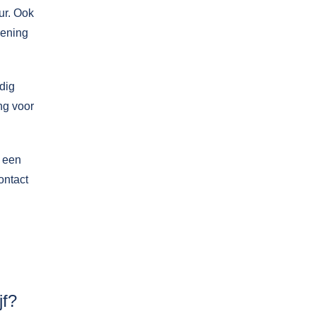
ur. Ook
kening
odig
ng voor
n een
ontact
jf?