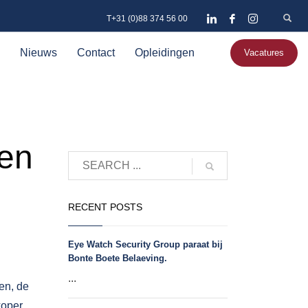
T+31 (0)88 374 56 00
Nieuws
Contact
Opleidingen
Vacatures
een
RECENT POSTS
Eye Watch Security Group paraat bij
Bonte Boete Belaeving.
...
en, de
koper,