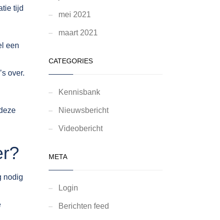
ie tijd
mei 2021
maart 2021
el een
CATEGORIES
s over.
Kennisbank
 deze
Nieuwsbericht
Videobericht
er?
META
g nodig
Login
e
Berichten feed