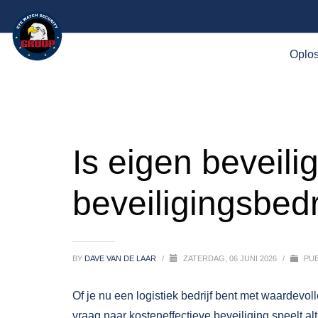
Oplo
Is eigen beveil
beveiligingsbedr
BY
DAVE VAN DE LAAR
/
ZATERDAG, 06 JUNI 2026
/
PUB
Of je nu een logistiek bedrijf bent met waardevo
vraag naar kosteneffectieve beveiliging speelt alt