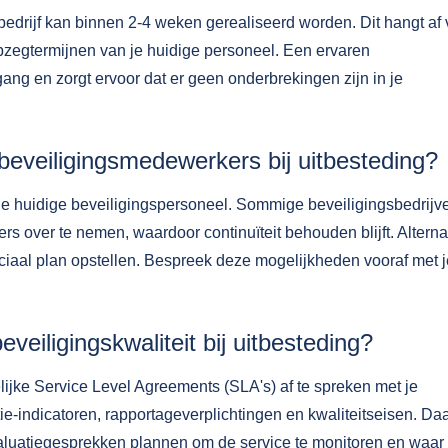
bedrijf kan binnen 2-4 weken gerealiseerd worden. Dit hangt af
opzegtermijnen van je huidige personeel. Een ervaren
gang en zorgt ervoor dat er geen onderbrekingen zijn in je
beveiligingsmedewerkers bij uitbesteding?
r je huidige beveiligingspersoneel. Sommige beveiligingsbedrijv
 over te nemen, waardoor continuïteit behouden blijft. Alterna
ociaal plan opstellen. Bespreek deze mogelijkheden vooraf met j
veiligingskwaliteit bij uitbesteding?
ijke Service Level Agreements (SLA's) af te spreken met je
tie-indicatoren, rapportageverplichtingen en kwaliteitseisen. Da
valuatiegesprekken plannen om de service te monitoren en waar