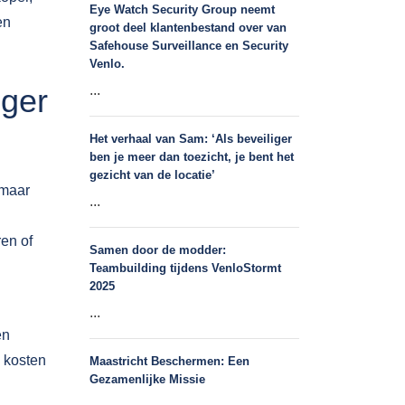
Eye Watch Security Group neemt
en
groot deel klantenbestand over van
Safehouse Surveillance en Security
Venlo.
oger
...
Het verhaal van Sam: ‘Als beveiliger
ben je meer dan toezicht, je bent het
gezicht van de locatie’
 maar
...
ren of
Samen door de modder:
Teambuilding tijdens VenloStormt
2025
...
en
a kosten
Maastricht Beschermen: Een
Gezamenlijke Missie