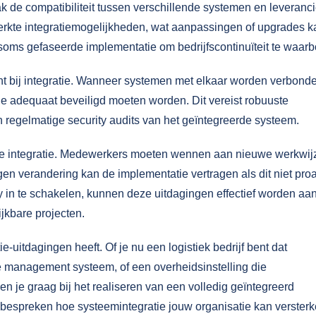
ak de compatibiliteit tussen verschillende systemen en leveranci
kte integratiemogelijkheden, wat aanpassingen of upgrades k
 soms gefaseerde implementatie om bedrijfscontinuïteit te waarb
t bij integratie. Wanneer systemen met elkaar worden verbond
ie adequaat beveiligd moeten worden. Dit vereist robuuste
n regelmatige security audits van het geïntegreerde systeem.
e integratie. Medewerkers moeten wennen aan nieuwe werkwij
egen verandering kan de implementatie vertragen als dit niet proa
y
in te schakelen, kunnen deze uitdagingen effectief worden aa
jkbare projecten.
e-uitdagingen heeft. Of je nu een logistiek bedrijf bent dat
 management systeem, of een overheidsinstelling die
en je graag bij het realiseren van een volledig geïntegreerd
bespreken hoe systeemintegratie jouw organisatie kan versterk