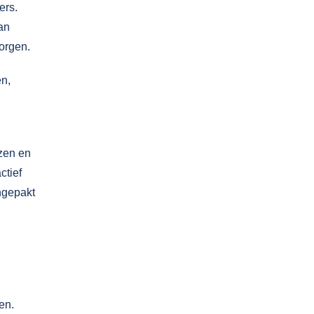
ers.
an
orgen.
en,
zen en
ctief
ngepakt
en.