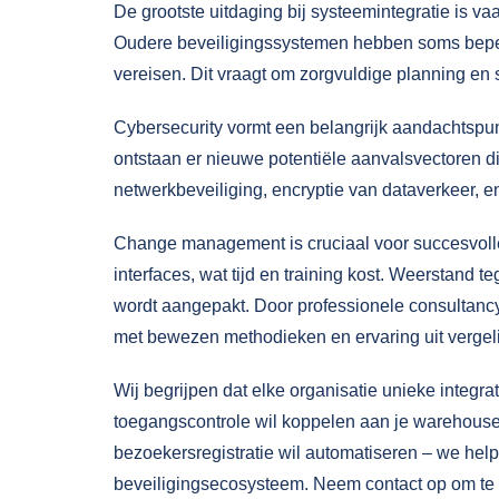
De grootste uitdaging bij systeemintegratie is va
Oudere beveiligingssystemen hebben soms beper
vereisen. Dit vraagt om zorgvuldige planning en
Cybersecurity vormt een belangrijk aandachtspun
ontstaan er nieuwe potentiële aanvalsvectoren d
netwerkbeveiliging, encryptie van dataverkeer, e
Change management is cruciaal voor succesvoll
interfaces, wat tijd en training kost. Weerstand t
wordt aangepakt. Door
professionele consultanc
met bewezen methodieken en ervaring uit vergeli
Wij begrijpen dat elke organisatie unieke integrati
toegangscontrole wil koppelen aan je warehouse
bezoekersregistratie wil automatiseren – we help
beveiligingsecosysteem. Neem
contact
op om te 