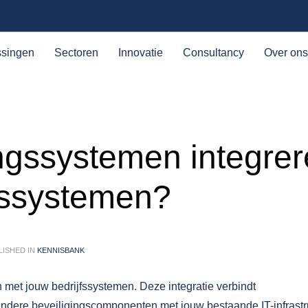
ssingen
Sectoren
Innovatie
Consultancy
Over ons
ingssystemen integre
fssystemen?
ISHED IN
KENNISBANK
n met jouw bedrijfssystemen. Deze integratie verbindt
ndere beveiligingscomponenten met jouw bestaande IT-infrastr