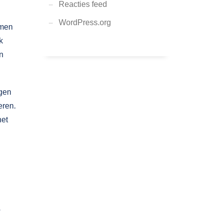
Reacties feed
WordPress.org
emen
k
n
rgen
eren.
het
w