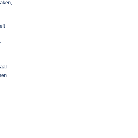
taken,
eft
r
aal
nnen