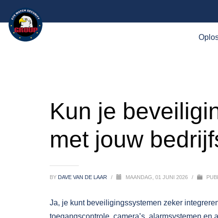
Oplo
Kun je beveilig
met jouw bedrij
BY
DAVE VAN DE LAAR
/
MAANDAG, 01 JUNI 2026
/
PUBL
Ja, je kunt beveiligingssystemen zeker integrere
toegangscontrole, camera’s, alarmsystemen en a