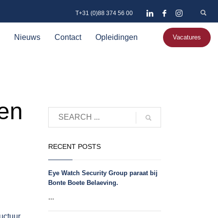
T+31 (0)88 374 56 00
Nieuws
Contact
Opleidingen
Vacatures
ren
RECENT POSTS
Eye Watch Security Group paraat bij
Bonte Boete Belaeving.
...
uctuur,