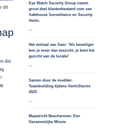
Eye Watch Security Group neemt
 dit
groot deel klantenbestand over van
Safehouse Surveillance en Security
Venlo.
hap
...
Het verhaal van Sam: ‘Als beveiliger
ben je meer dan toezicht, je bent het
gezicht van de locatie’
es die
...
ag
n
Samen door de modder:
te
Teambuilding tijdens VenloStormt
2025
...
Maastricht Beschermen: Een
Gezamenlijke Missie