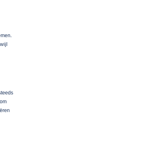
emen.
wijl
steeds
 om
iëren