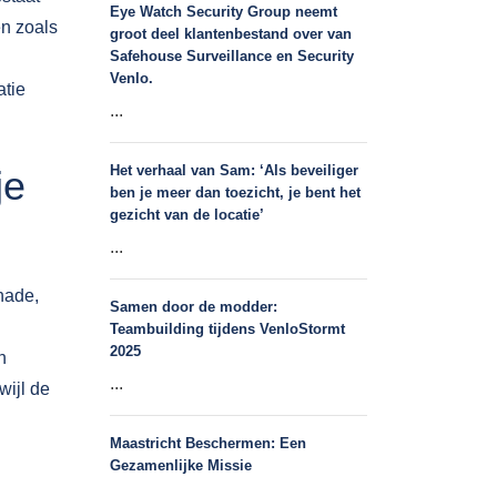
Eye Watch Security Group neemt
en zoals
groot deel klantenbestand over van
Safehouse Surveillance en Security
Venlo.
atie
...
Het verhaal van Sam: ‘Als beveiliger
je
ben je meer dan toezicht, je bent het
gezicht van de locatie’
...
chade,
Samen door de modder:
Teambuilding tijdens VenloStormt
2025
n
...
wijl de
Maastricht Beschermen: Een
Gezamenlijke Missie