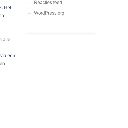
Reacties feed
k. Het
WordPress.org
en
n alle
 via een
 en