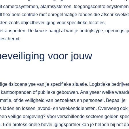
 uit camerasystemen, alarmsystemen, toegangscontrolesystemen
t flexibele controle met onregelmatige rondes die afschrikwek
en zoals objectbeveiliging voor specifieke locaties,
ransporten. De keuze hangt af van je bedrijfstype, openingstij
 beschermt.
beveiliging voor jouw
ge risicoanalyse van je specifieke situatie. Logistieke bedrijve
 kantoorpanden of publieke gebouwen. Analyseer welke waard
rmatie, of de veiligheid van bezoekers en personeel. Bepaal je
ls laden en lossen, avond- en weekenddiensten. Overweeg ook 
 in een veilige omgeving? Voor verschillende
sectoren
gelden spec
n. Een professionele beveiligingspartner kan je helpen bij het op