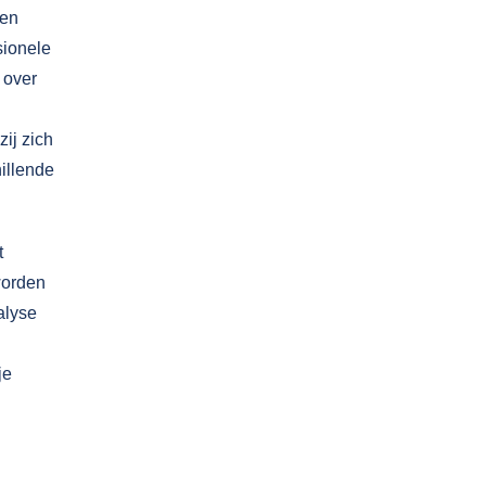
 en
sionele
 over
zij zich
hillende
t
worden
alyse
je