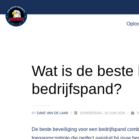
Oplo
Wat is de beste 
bedrijfspand?
BY
DAVE VAN DE LAAR
/
DONDERDAG, 18 JUNI 2026
/
P
De beste beveiliging voor een bedrijfspand com
toegangscontrole die perfect aansluit bij jouw bed