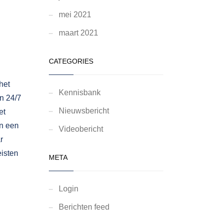
mei 2021
maart 2021
CATEGORIES
het
Kennisbank
en 24/7
Nieuwsbericht
et
an een
Videobericht
r
eisten
META
Login
Berichten feed