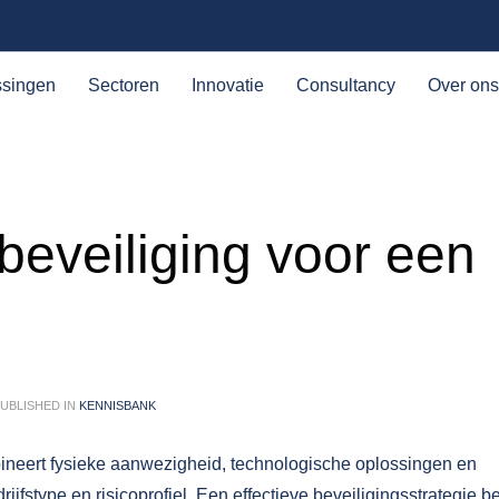
ssingen
Sectoren
Innovatie
Consultancy
Over ons
beveiliging voor een
UBLISHED IN
KENNISBANK
bineert fysieke aanwezigheid, technologische oplossingen en
rijfstype en risicoprofiel. Een effectieve beveiligingsstrategie b