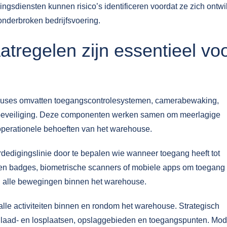
gingsdiensten
kunnen risico’s identificeren voordat ze zich ontw
nderbroken bedrijfsvoering.
tregelen zijn essentieel vo
houses omvatten toegangscontrolesystemen, camerabewaking,
e beveiliging. Deze componenten werken samen om meerlagige
operationele behoeften van het warehouse.
dedigingslinie door te bepalen wie wanneer toegang heeft tot
en badges, biometrische scanners of mobiele apps om toegang 
an alle bewegingen binnen het warehouse.
le activiteiten binnen en rondom het warehouse. Strategisch
s laad- en losplaatsen, opslaggebieden en toegangspunten. Mo