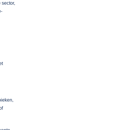
 sector,
e-
et
pieken,
of