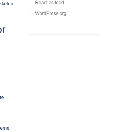
Reacties feed
ikkelen
WordPress.org
or
te
derne