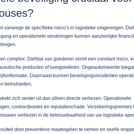
houses?
l vanwege de specifieke risico’s in logistieke omgevingen. Dief
gang en operationele verstoringen kunnen aanzienlijke financi
dreigen.
s en complex.
Diefstal van goederen
vormt een constant risico, vo
aceutische producten of luxegoederen. Ongeautoriseerde toeg
rijfsinformatie. Daarnaast kunnen beveiligingsincidenten operat
in beïnvloeden.
trekt zich verder uit dan alleen directe verliezen. Operationele
ingen, contractboetes en reputatieschade. Verzekeringspremies
trouwen verliezen in de betrouwbaarheid van uw logistieke oper
ntinuïteit door preventieve maatregelen te nemen en snelle respon