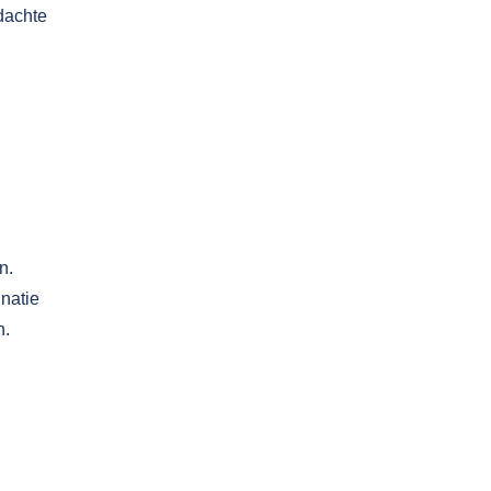
dachte
n.
natie
n.