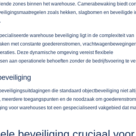
illende zones binnen het warehouse. Camerabewaking biedt con
 beveiligingsmaatregelen zoals hekken, slagbomen en beveiligde i
.
ecialiseerde warehouse beveiliging ligt in de complexiteit van
maken met constante goederenstromen, vrachtwagenbewegingen
eraties. Deze dynamische omgeving vereist flexibele
en aan operationele behoeften zonder de bedrijfsvoering te ve
beveiliging
eiligingsuitdagingen die standaard objectbeveiliging niet alti
s, meerdere toegangspunten en de noodzaak om goederenstro
ging
voor warehouses tot een gespecialiseerd vakgebied dat m
le beveiliging cruciaal voor