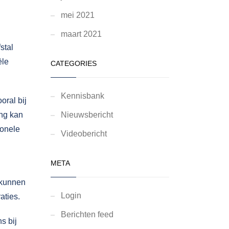
mei 2021
maart 2021
stal
ële
CATEGORIES
Kennisbank
oral bij
ang kan
Nieuwsbericht
ionele
Videobericht
META
 kunnen
Login
aties.
Berichten feed
s bij