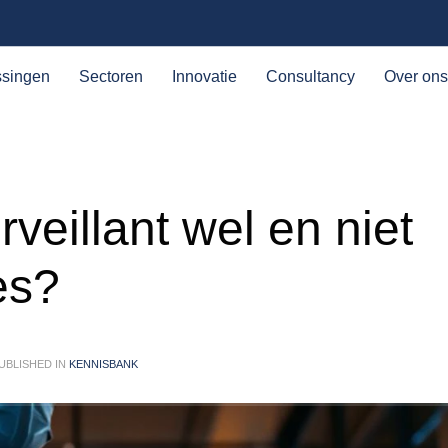
ssingen
Sectoren
Innovatie
Consultancy
Over ons
veillant wel en niet
es?
UBLISHED IN
KENNISBANK