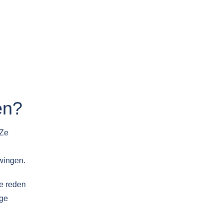
en?
 Ze
dwingen.
de reden
ige