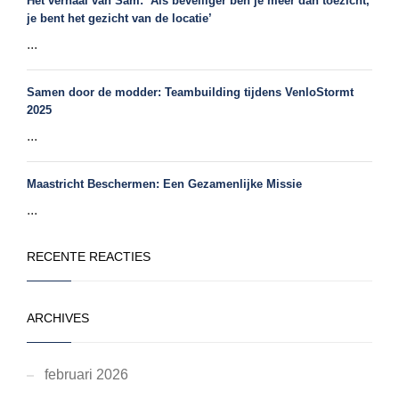
Het verhaal van Sam: ‘Als beveiliger ben je meer dan toezicht,
je bent het gezicht van de locatie’
...
Samen door de modder: Teambuilding tijdens VenloStormt
2025
...
Maastricht Beschermen: Een Gezamenlijke Missie
...
RECENTE REACTIES
ARCHIVES
februari 2026