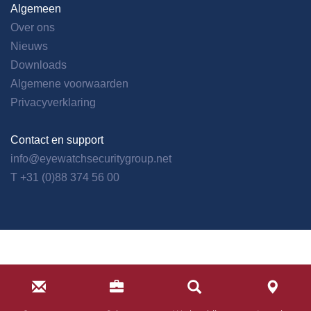
Algemeen
Over ons
Nieuws
Downloads
Algemene voorwaarden
Privacyverklaring
Contact en support
info@eyewatchsecuritygroup.net
T +31 (0)88 374 56 00
© Eye Watch Security Group BV 2024 | This website is hosted by
Aandachttrekkers