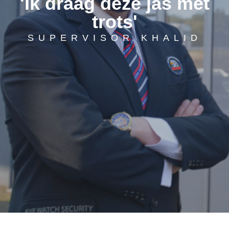
'Ik draag deze jas met
trots'
SUPERVISOR KHALID