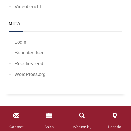
Videobericht
META
Login
Berichten feed
Reacties feed
WordPress.org
© Eye Watch Security Group BV 2024 | This website is hosted by
Aandachttrekkers
Contact
Sales
Werken bij
Locatie