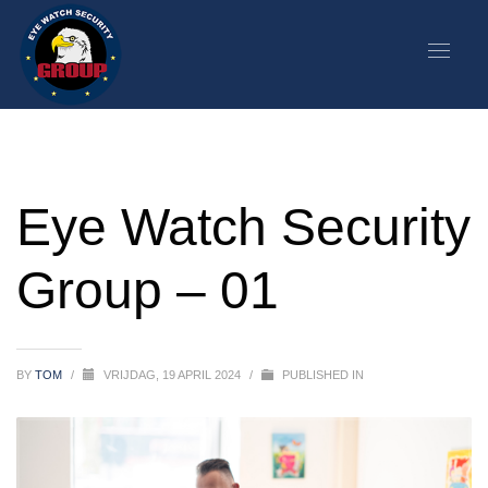
Eye Watch Security
Group – 01
BY
TOM
/
VRIJDAG, 19 APRIL 2024
/
PUBLISHED IN